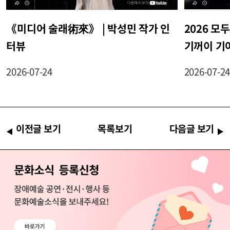
《미디어 술래術來》 | 박성민 작가 인
2026 
터뷰
기꺼이 기
2026-07-24
2026-07-2
이전글 보기
목록보기
다음글 보기