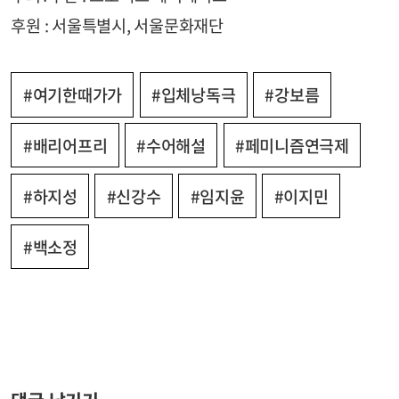
후원 : 서울특별시, 서울문화재단
#여기한때가가
#입체낭독극
#강보름
#배리어프리
#수어해설
#페미니즘연극제
#하지성
#신강수
#임지윤
#이지민
#백소정