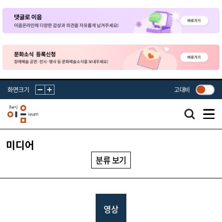
화면크기
고대비
미디어
분류 보기
영상