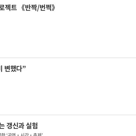
프로젝트 《반짝/번쩍》
미 변했다”
는 갱신과 실험
주목한 ‘공연‧시각‧축제’