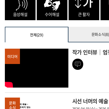
음성해설
수어해설
큰 활자
문화소식(
8
)
전체(
29
)
작가 인터뷰｜엄
미디어
시선 너머의 예술
문화
소식
2026-04-01(수) ~ 2026-