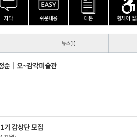
자막
쉬운내용
대본
휠체어 접
뉴스(
1
)
정순｜오~감각미술관
 1기 감상단 모집
04-13(월)