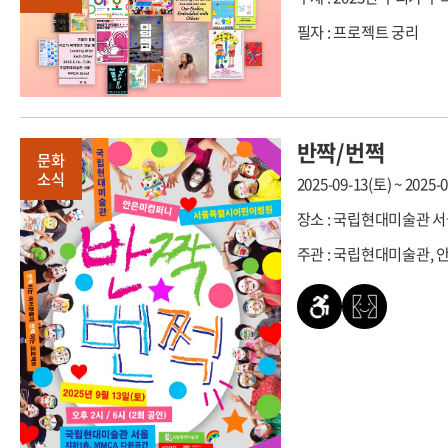
필자 : 프로젝트 궁리
반짝/번쩍
문화
소식
2025-09-13(토) ~ 2025-
장소 : 국립현대미술관 서
주관 : 국립현대미술관,