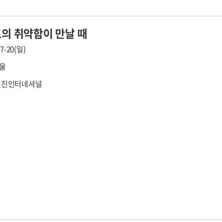
로의 취약함이 만날 때
07-20(일)
서울
 진진인터네셔널