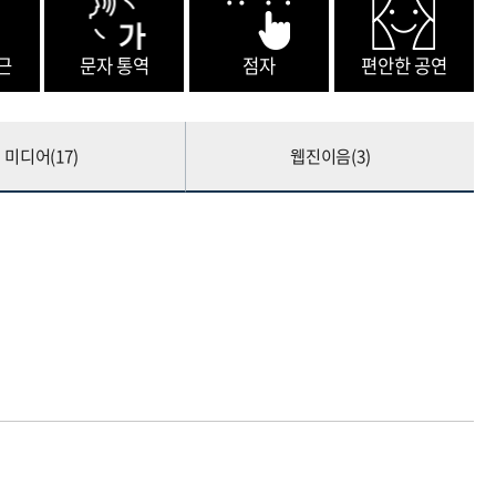
근
문자 통역
점자
편안한 공연
미디어(
17
)
웹진이음(
3
)