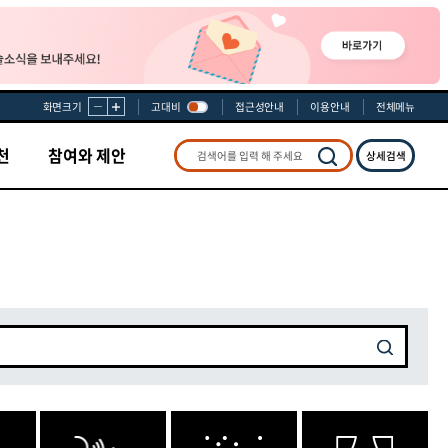
화면크기
고대비
접근성안내
이용안내
전체메뉴
천
참여와 제안
상세검색
검색