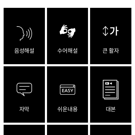
음성해설
수어해설
큰 활자
자막
쉬운내용
대본