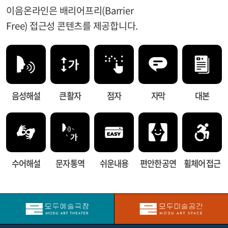
이음온라인은 배리어프리(Barrier
Free) 접근성 콘텐츠를 제공합니다.
음성해설
큰 활자
점자
자막
대본
수어해설
문자 통역
쉬운내용
편안한 공연
휠체어 접근