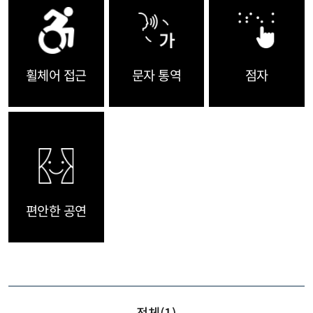
휠체어 접근
문자 통역
점자
편안한 공연
전체(
1
)