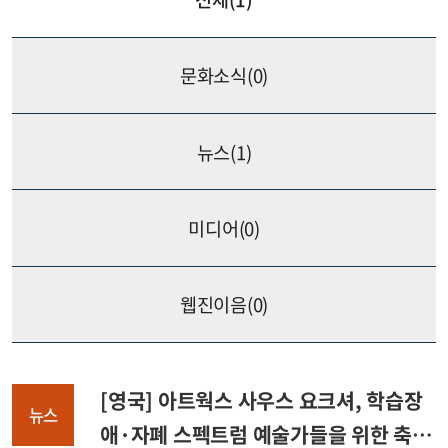
문화소식(
0
)
뉴스(
1
)
미디어(
0
)
웹진이음(
0
)
[영국] 아트웍스 사우스 요크셔, 학습장
뉴스
애·자폐 스펙트럼 예술가들을 위한 축제