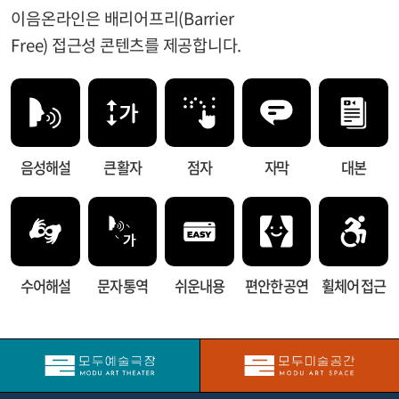
이음온라인은 배리어프리(Barrier
Free) 접근성 콘텐츠를 제공합니다.
음성해설
큰 활자
점자
자막
대본
수어해설
문자 통역
쉬운내용
편안한 공연
휠체어 접근