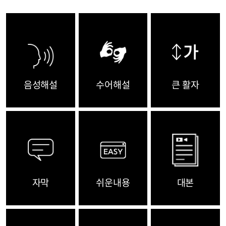
음성해설
수어해설
큰 활자
자막
쉬운내용
대본