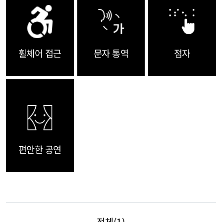
휠체어 접근
문자 통역
점자
편안한 공연
전체(
1
)