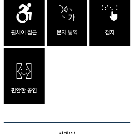
휠체어 접근
문자 통역
점자
편안한 공연
전체(
1
)