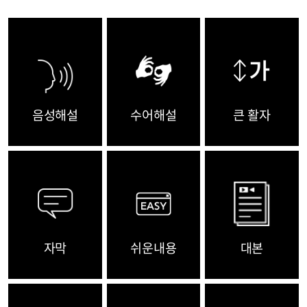
음성해설
수어해설
큰 활자
자막
쉬운내용
대본