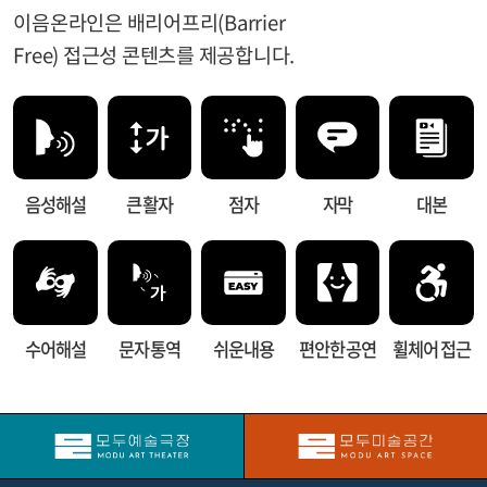
이음온라인은 배리어프리(Barrier
Free) 접근성 콘텐츠를 제공합니다.
음성해설
큰 활자
점자
자막
대본
수어해설
문자 통역
쉬운내용
편안한 공연
휠체어 접근