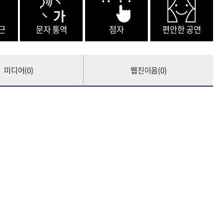
근
문자 통역
점자
편안한 공연
미디어(
0
)
웹진이음(
0
)