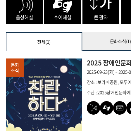
음성해설
수어해설
큰 활자
문화소식(
1
)
전체(
1
)
2025 장애인
문화
소식
2025-09-23(화) ~ 2025-
장소 : 보라매공원, 모
주관 : 2025장애인문