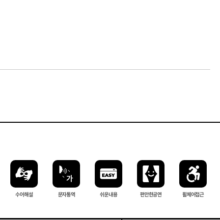
수어해설
문자 통역
쉬운내용
편안한 공연
휠체어 접근