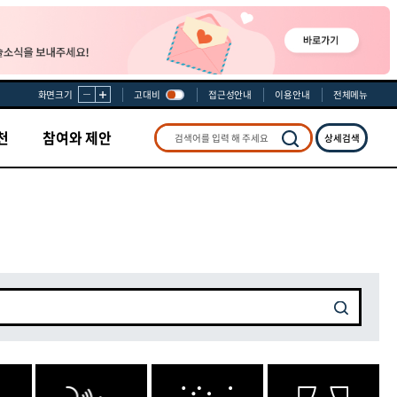
화면크기
고대비
접근성안내
이용안내
전체메뉴
천
참여와 제안
상세검색
검색