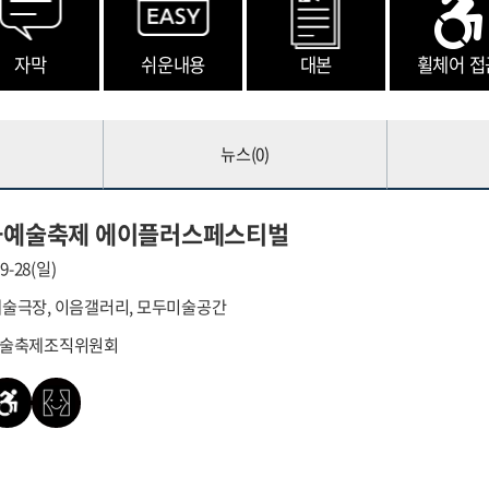
자막
쉬운내용
대본
휠체어 접
뉴스(
0
)
문화예술축제 에이플러스페스티벌
09-28(일)
두예술극장, 이음갤러리, 모두미술공간
화예술축제조직위원회