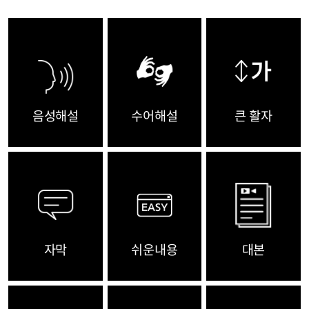
음성해설
수어해설
큰 활자
자막
쉬운내용
대본