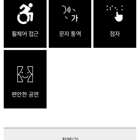
휠체어 접근
문자 통역
점자
편안한 공연
전체(
2
)