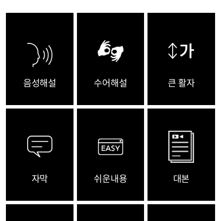
음성해설
수어해설
큰 활자
자막
쉬운내용
대본