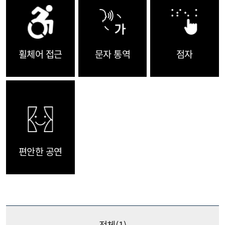
휠체어 접근
문자 통역
점자
편안한 공연
전체(
1
)