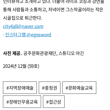
인터뷰하고 소개하고 있다. 더불어 라이프 코칭과 강연을
통해 사람들과 소통하고, 저녁이면 그스막골이라는 작은
시골집으로 퇴근한다.
city4all@naver.com
∙
인스타그램 @egosword
사진 제공.
공주문화관광재단, 스튜디오 야긴
2024년 12월 (59호)
#지역장애예술
#충청권
#문화예술교육
#장애인무용교육
#접근성