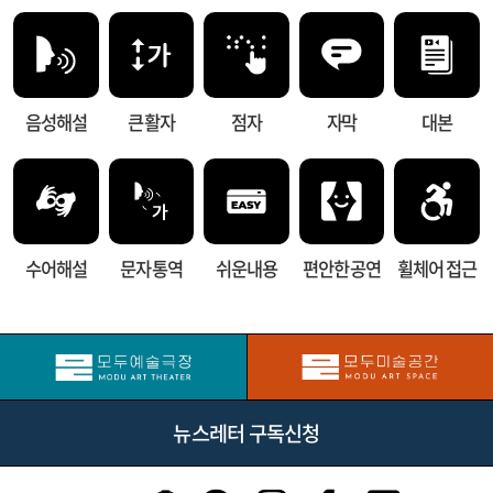
음성해설
큰 활자
점자
자막
대본
수어해설
문자 통역
쉬운내용
편안한 공연
휠체어 접근
뉴스레터 구독신청