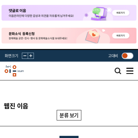
화면크기
고대비
웹진 이음
분류 보기