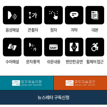
음성해설
큰 활자
점자
자막
대본
수어해설
문자 통역
쉬운내용
편안한 공연
휠체어 접근
뉴스레터 구독신청