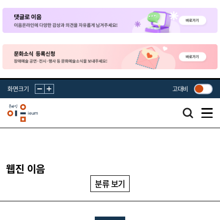
화면크기
고대비
웹진 이음
분류 보기