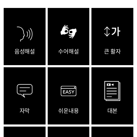
음성해설
수어해설
큰 활자
자막
쉬운내용
대본