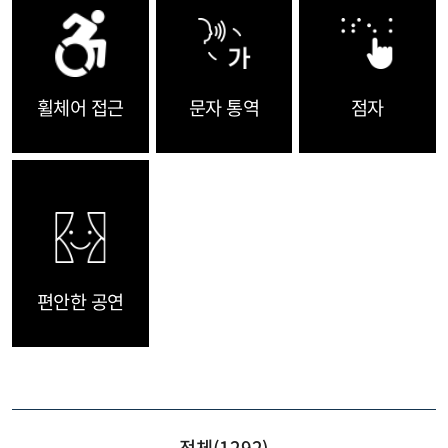
휠체어 접근
문자 통역
점자
편안한 공연
전체(
1292
)