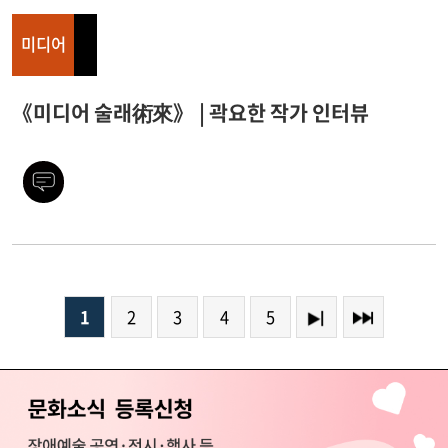
미디어
《미디어 술래術來》 | 곽요한 작가 인터뷰
1
2
3
4
5