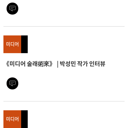
미디어
《미디어 술래術來》 | 박성민 작가 인터뷰
미디어