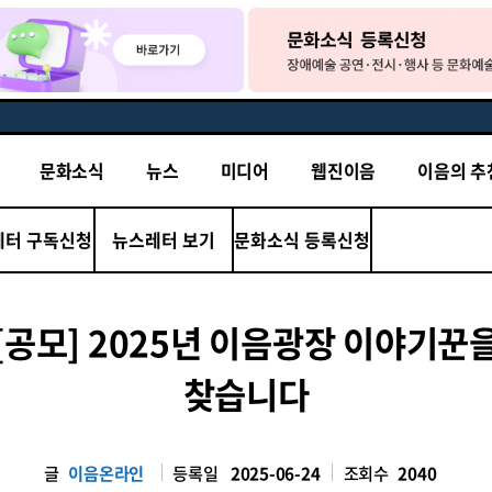
문화소식
뉴스
미디어
웹진이음
이음의 추
레터 구독신청
뉴스레터 보기
문화소식 등록신청
[공모] 2025년 이음광장 이야기꾼
찾습니다
글
이음온라인
등록일
2025-06-24
조회수
2040