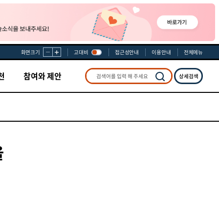
화면크기
고대비
접근성안내
이용안내
전체메뉴
천
참여와 제안
상세검색
검색
을