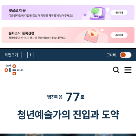
화면크기
고대비
77
웹진이음
호
청년예술가의 진입과 도약