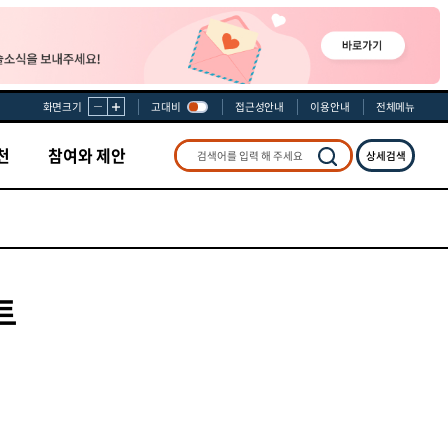
화면크기
고대비
접근성안내
이용안내
전체메뉴
천
참여와 제안
상세검색
검색
트