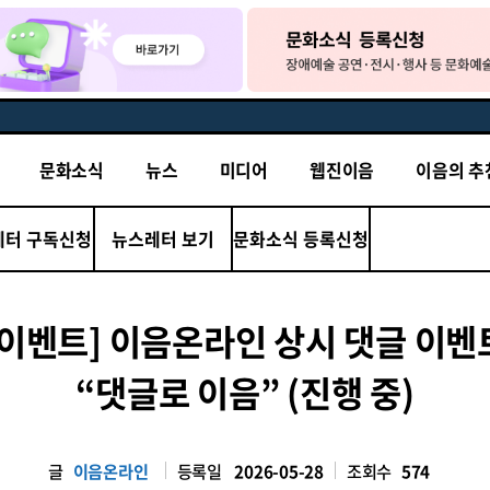
문화소식
뉴스
미디어
웹진이음
이음의 추
레터 구독신청
뉴스레터 보기
문화소식 등록신청
[이벤트] 이음온라인 상시 댓글 이벤
“댓글로 이음” (진행 중)
글
이음온라인
등록일
2026-05-28
조회수
574