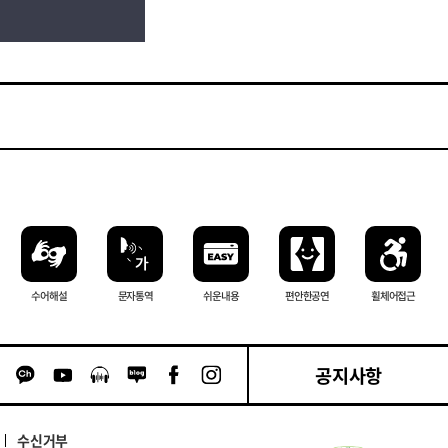
수어해설
문자 통역
쉬운내용
편안한 공연
휠체어 접근
공지사항
카카오톡 채널 이동
유튜브 이동
팟캐스트 이동
네이버블로그 이동
페이스북 이동
인스타그램 이동
수신거부