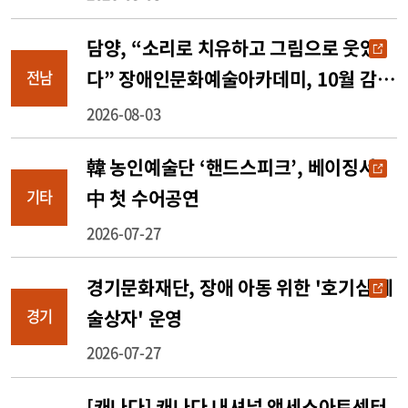
담양, “소리로 치유하고 그림으로 웃었
다” 장애인문화예술아카데미, 10월 감동
전남
의 무대 선다
2026-08-03
韓 농인예술단 ‘핸드스피크’, 베이징서
中 첫 수어공연
기타
2026-07-27
경기문화재단, 장애 아동 위한 '호기심 예
술상자' 운영
경기
2026-07-27
[캐나다] 캐나다 내셔널 액세스아트센터,