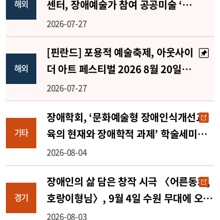
센터, 장애예술가 참여 공공미술 ‘랜
해외
드마크 프로젝트’ 추진
2026-07-27
[핀란드] 포용적 예술축제, 아웃사이
더 아트 페스티벌 2026 8월 20일부
해외
터 30일까지 개최
2026-07-27
장애학회, ‘문화예술형 장애인식개선교
육의 현재와 장애학적 과제’ 학술세미나
기타
개최
2026-08-04
장애인의 삶 담은 창작 시극 〈어른동화,
호랑이형님〉, 9월 4일 수원 무대에 오른
경기
다
2026-08-03