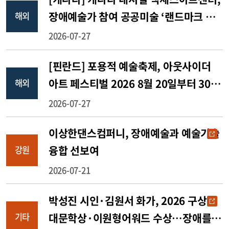
장애예술가 참여 공공미술 ‘랜드마크 프
해외
로젝트’ 추진
2026-07-27
[핀란드] 포용적 예술축제, 아웃사이더
아트 페스티벌 2026 8월 20일부터 30일
해외
까지 개최
2026-07-27
이상한댄스컴퍼니, 장애예술과 예술기술
융합 선보여
강원
2026-07-21
박성진 시인·김원서 화가, 2026 구상솟
대문학상·이원형어워드 수상…장애를
기타