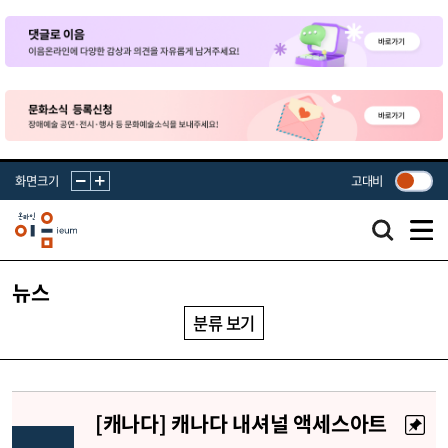
화면크기
고대비
뉴스
뉴스
분류 보기
[캐나다] 캐나다 내셔널 액세스아트