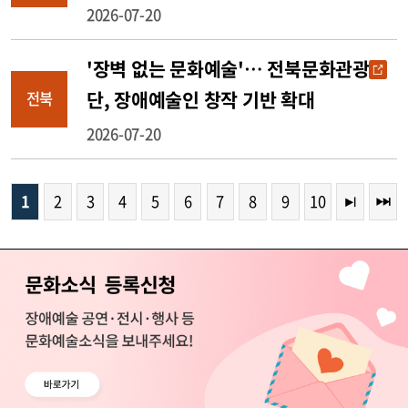
넘어 예술혼 빛났다
2026-07-20
'장벽 없는 문화예술'… 전북문화관광재
단, 장애예술인 창작 기반 확대
전북
2026-07-20
1
2
3
4
5
6
7
8
9
10