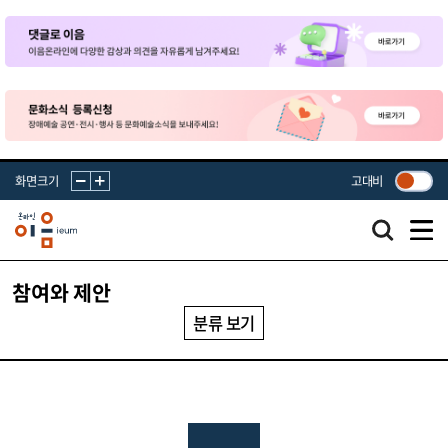
화면크기
고대비
참여와 제안
분류 보기