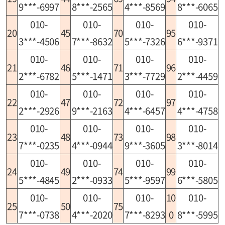
9***-6997
8***-2565
4***-8569
8***-6065
010-
010-
010-
010-
20
45
70
95
3***-4506
7***-8632
5***-7326
6***-9371
010-
010-
010-
010-
21
46
71
96
2***-6782
5***-1471
3***-7729
2***-4459
010-
010-
010-
010-
22
47
72
97
2***-2926
9***-2163
4***-6457
4***-4758
010-
010-
010-
010-
23
48
73
98
7***-0235
4***-0944
9***-3605
3***-8014
010-
010-
010-
010-
24
49
74
99
5***-4845
2***-0933
5***-9597
6***-5805
010-
010-
010-
10
010-
25
50
75
7***-0738
4***-2020
7***-8293
0
8***-5995