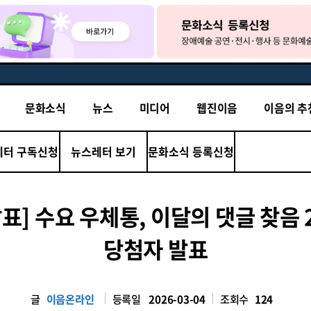
문화소식
뉴스
미디어
웹진이음
이음의 추
레터 구독신청
뉴스레터 보기
문화소식 등록신청
발표] 수요 우체통, 이달의 댓글 찾음 
당첨자 발표
글
이음온라인
등록일
2026-03-04
조회수
124