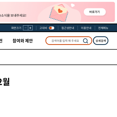
화면크기
고대비
접근성안내
이용안내
전체메뉴
천
참여와 제안
상세검색
검색
2월