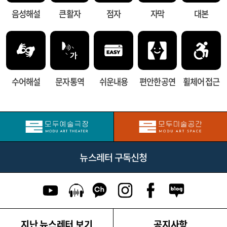
음성해설
큰 활자
점자
자막
대본
수어해설
문자 통역
쉬운내용
편안한 공연
휠체어 접근
뉴스레터 구독신청
유튜브 이동
팟캐스트 이동
카카오톡 채널 이동
인스타그램 이동
페이스북 이동
네이버블로그
지난 뉴스레터 보기
공지사항