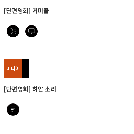
[단편영화] 거미줄
미디어
[단편영화] 하얀 소리