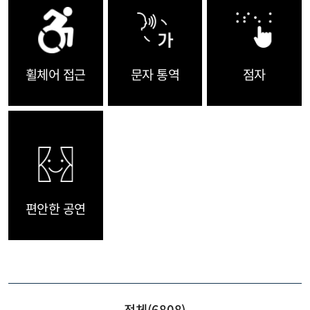
휠체어 접근
문자 통역
점자
편안한 공연
전체(
6808
)