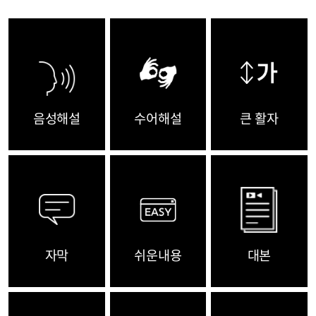
음성해설
수어해설
큰 활자
자막
쉬운내용
대본