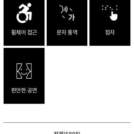
휠체어 접근
문자 통역
점자
편안한 공연
전체(
6808
)