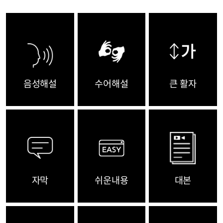
음성해설
수어해설
큰 활자
자막
쉬운내용
대본