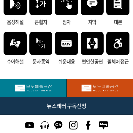
음성해설
큰 활자
점자
자막
대본
수어해설
문자 통역
쉬운내용
편안한 공연
휠체어 접근
뉴스레터 구독신청
유튜브 이동
팟캐스트 이동
카카오톡 채널 이동
인스타그램 이동
페이스북 이동
네이버블로그