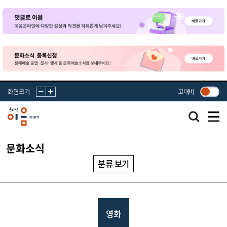
화면크기
고대비
문화소식
분류 보기
영화