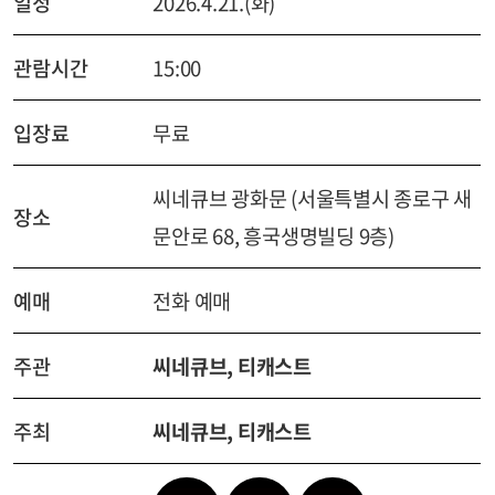
일정
2026.4.21.(화)
관람시간
15:00
입장료
무료
씨네큐브 광화문 (서울특별시 종로구 새
장소
문안로 68, 흥국생명빌딩 9층)
예매
전화 예매
주관
씨네큐브, 티캐스트
주최
씨네큐브, 티캐스트