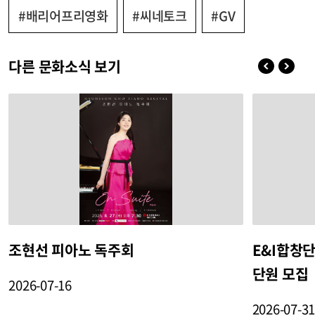
#배리어프리영화
#씨네토크
#GV
다른 문화소식 보기
조현선 피아노 독주회
E&I합창
단원 모집
2026-07-16
2026-07-3