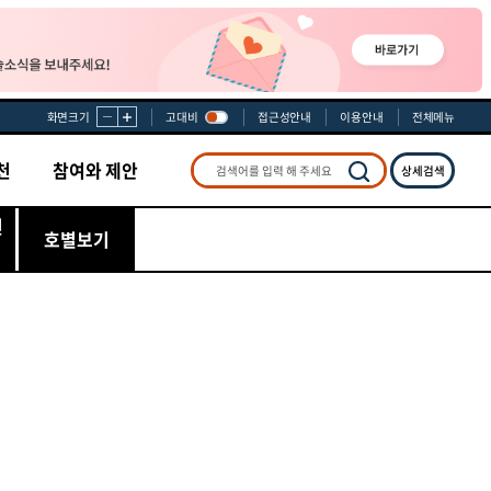
화면크기
고대비
접근성안내
이용안내
전체메뉴
천
참여와 제안
상세검색
검색
선
호별보기