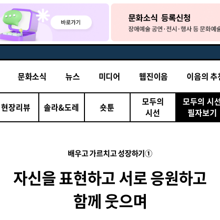
문화소식
뉴스
미디어
웹진이음
이음의 추
모두의
모두의 시
현장리뷰
솔라&도레
숏툰
시선
필자보기
배우고 가르치고 성장하기①
자신을 표현하고 서로 응원하고
함께 웃으며