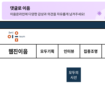
웹진이음
모두기획
인터뷰
집중조명
모두의
시선