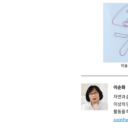
미술
이순화
자연과 
이상의 
활동을 
soonhw