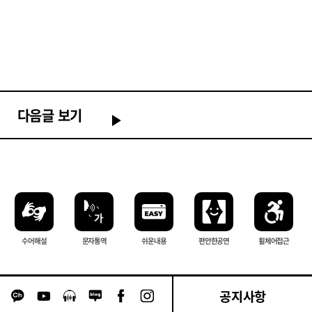
다음글 보기
수어해설
문자 통역
쉬운내용
편안한 공연
휠체어 접근
공지사항
카카오톡 채널 이동
유튜브 이동
팟캐스트 이동
네이버블로그 이동
페이스북 이동
인스타그램 이동