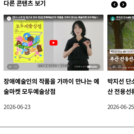
다른 콘텐츠 보기
장애예술인의 작품을 가까이 만나는 예
박지선 단소
술마켓 모두예술상점
산 전용선
2026-06-23
2026-06-2