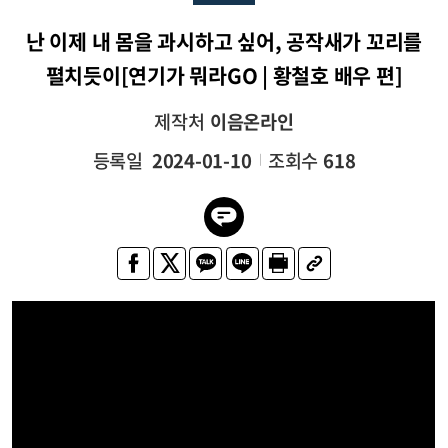
난 이제 내 몸을 과시하고 싶어, 공작새가 꼬리를
펼치듯이[연기가 뭐라GO | 황철호 배우 편]
제작처
이음온라인
등록일
2024-01-10
조회수
618
공작새가 꼬리를 펼치듯이. (자막) 연기가 뭐라GO (자막)