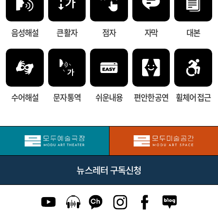
음성해설
큰 활자
점자
자막
대본
수어해설
문자 통역
쉬운내용
편안한 공연
휠체어 접근
뉴스레터 구독신청
유튜브 이동
팟캐스트 이동
카카오톡 채널 이동
인스타그램 이동
페이스북 이동
네이버블로그