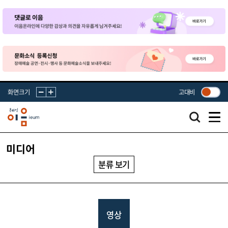
화면크기
고대비
미디어
분류 보기
영상