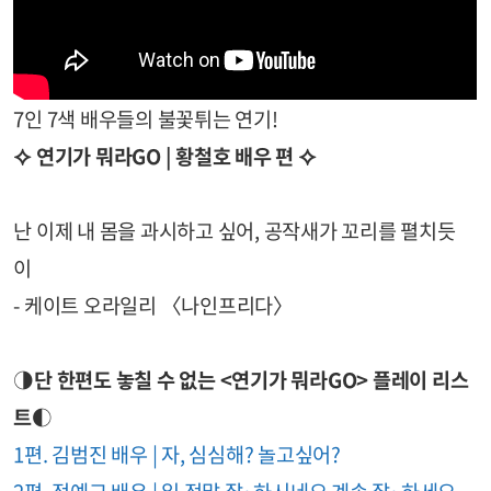
7인 7색 배우들의 불꽃튀는 연기!
⯎ 연기가 뭐라GO | 황철호 배우 편 ⯎
난 이제 내 몸을 과시하고 싶어, 공작새가 꼬리를 펼치듯
이
- 케이트 오라일리 〈나인프리다〉
◑단 한편도 놓칠 수 없는 <연기가 뭐라GO> 플레이 리스
트◐
1편. 김범진 배우 | 자, 심심해? 놀고싶어?
2편. 정예교 배우 | 일 정말 잘~하시네요 계속 잘~하세요