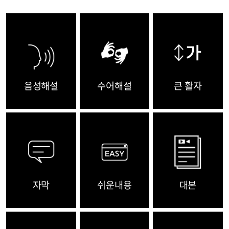
음성해설
수어해설
큰 활자
자막
쉬운내용
대본