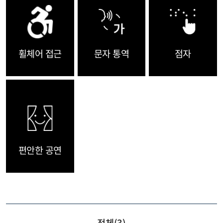
휠체어 접근
문자 통역
점자
편안한 공연
전체(
3
)