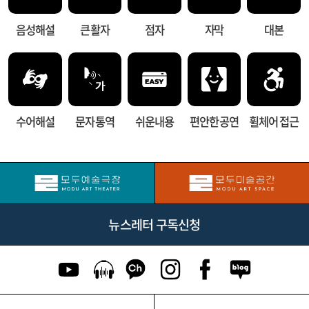
음성해설
큰 활자
점자
자막
대본
수어해설
문자 통역
쉬운내용
편안한 공연
휠체어 접근
뉴스레터 구독신청
유튜브 이동
팟캐스트 이동
카카오톡 채널 이동
인스타그램 이동
페이스북 이동
네이버블로그