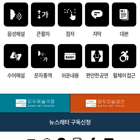
음성해설
큰 활자
점자
자막
대본
수어해설
문자 통역
쉬운내용
편안한 공연
휠체어 접근
뉴스레터 구독신청