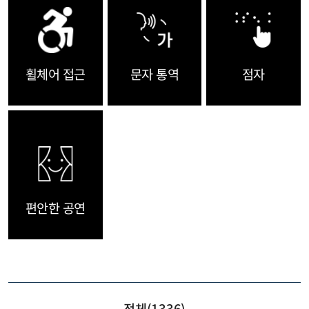
휠체어 접근
문자 통역
점자
편안한 공연
전체(
1336
)