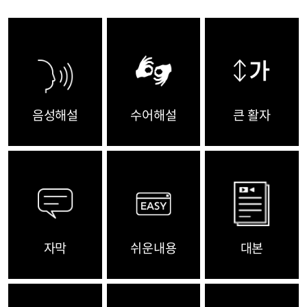
음성해설
수어해설
큰 활자
자막
쉬운내용
대본