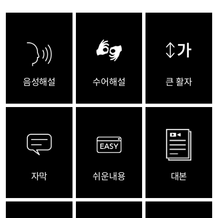
음성해설
수어해설
큰 활자
자막
쉬운내용
대본