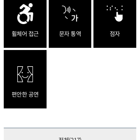
휠체어 접근
문자 통역
점자
편안한 공연
전체(
217
)