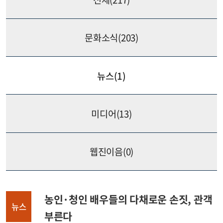
문화소식(
203
)
뉴스(
1
)
미디어(
13
)
웹진이음(
0
)
농인·청인 배우들의 다채로운 손짓, 관객
뉴스
부른다