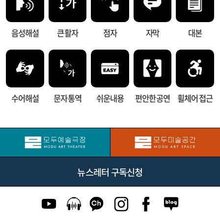
음성해설
큰 활자
점자
자막
대본
수어해설
문자 통역
쉬운내용
편안한 공연
휠체어 접근
뉴스레터 구독신청
유튜브 이동
팟캐스트 이동
카카오톡 채널 이동
인스타그램 이동
페이스북 이동
네이버블로그