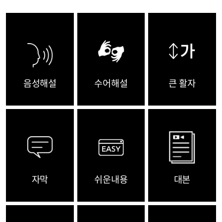
음성해설
수어해설
큰 활자
자막
쉬운내용
대본