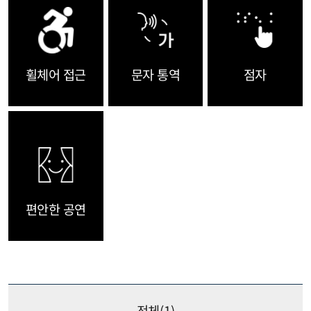
휠체어 접근
문자 통역
점자
편안한 공연
전체(
1
)