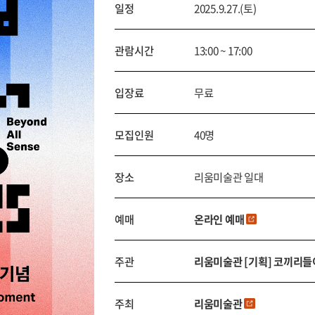
일정
2025.9.27.(토)
관람시간
13:00 ~ 17:00
입장료
무료
모집인원
40명
장소
리움미술관 일대
예매
온라인 예매
주관
리움미술관 [기획] 코끼리들
주최
리움미술관