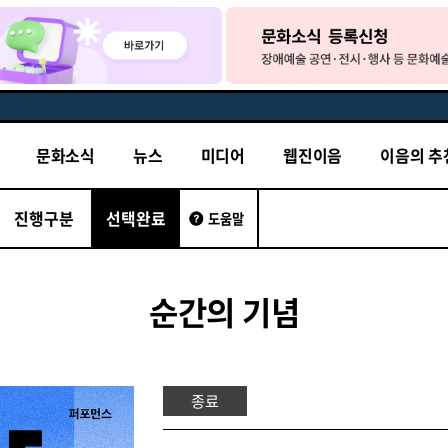
문화소식
뉴스
미디어
웹진이음
이음의 추
진행구분
선택완료
도움말
순간의 기념
종료