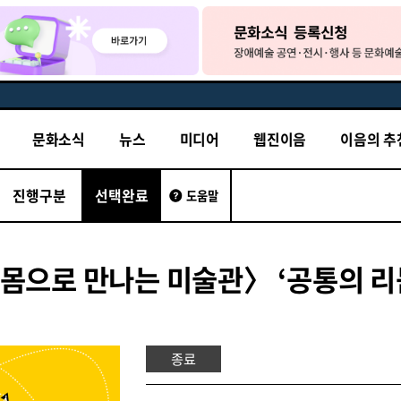
문화소식
뉴스
미디어
웹진이음
이음의 추
진행구분
선택완료
도움말
몸으로 만나는 미술관〉 ‘공통의 리
종료