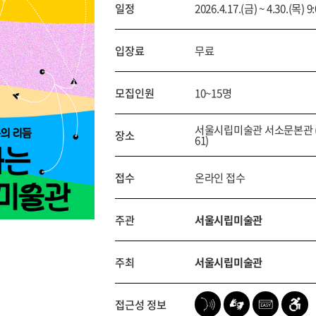
일정
2026.4.17.(금) ~ 4.30.(목) 9
입장료
무료
모집인원
10~15명
서울시립미술관 서소문본관 
장소
61)
접수
온라인 접수
주관
서울시립미술관
주최
서울시립미술관
접근성 정보