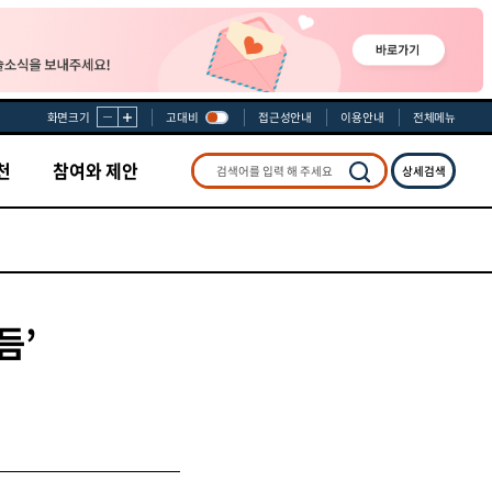
화면크기
고대비
접근성안내
이용안내
전체메뉴
천
참여와 제안
상세검색
검색
듬’