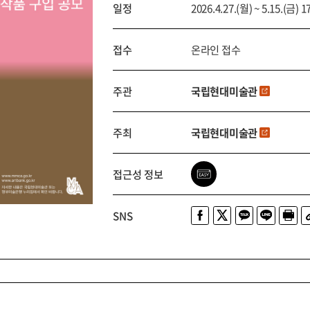
일정
2026.4.27.(월) ~ 5.15.(금) 1
접수
온라인 접수
주관
국립현대미술관
주최
국립현대미술관
접근성 정보
SNS