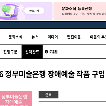
문화소식
뉴스
미디어
웹진이음
이음의 추
진행구분
선택완료
도움말
26 정부미술은행 장애예술 작품 구입
종료