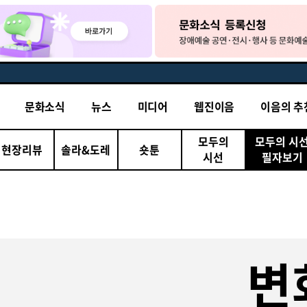
문화소식
뉴스
미디어
웹진이음
이음의 추
모두의
모두의 시
현장리뷰
솔라&도레
숏툰
시선
필자보기