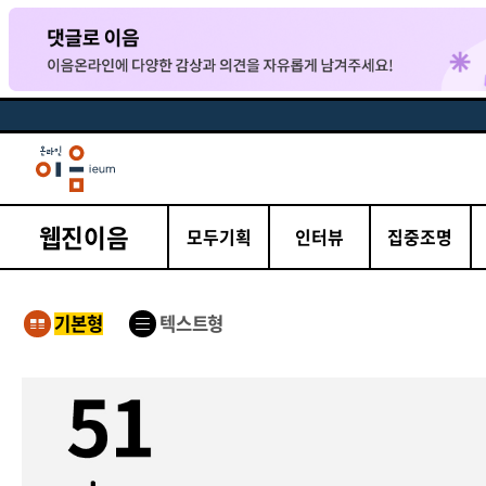
웹진이음
모두기획
인터뷰
집중조명
기본형
텍스트형
기본형
웹진 이음 51 변화하는 환경과 지속가능성 2024년 3월호