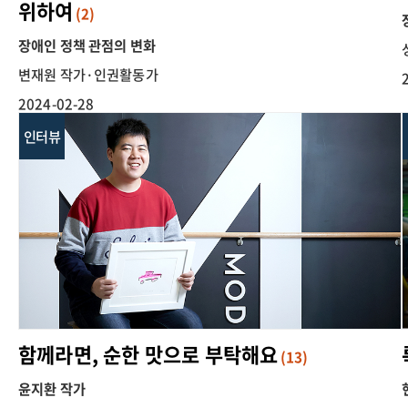
위하여
(2)
장애인 정책 관점의 변화
변재원 작가·인권활동가
2024-02-28
인터뷰
함께라면, 순한 맛으로 부탁해요
(13)
윤지환 작가