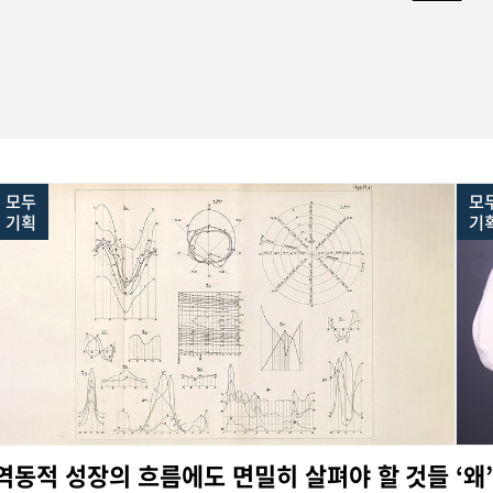
모두
모
기획
기
역동적 성장의 흐름에도 면밀히 살펴야 할 것들
‘왜