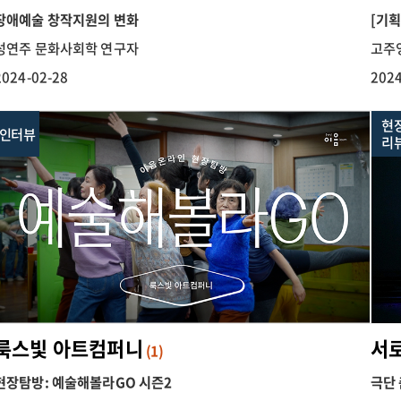
장애예술 창작지원의 변화
[기
성연주 문화사회학 연구자
고주
2024-02-28
2024
현
인터뷰
리
룩스빛 아트컴퍼니
서로
(1)
현장탐방: 예술해볼라GO 시즌2
극단