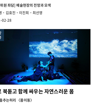
획위원 좌담] 예술현장의 전망과 모색
영‧김효진‧이진희‧최선영
-02-28
장
뷰
 북돋고 함께 싸우는 자연스러운 몸
 춤추는허리 〈몸이동〉