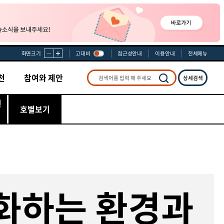
화면크기
고대비
접근성안내
이용안내
전체메뉴
천
참여와 제안
상세검색
검색
선
호별보기