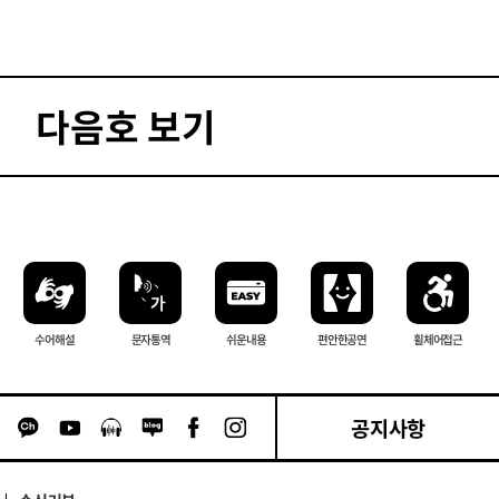
다음호 보기
수어해설
문자 통역
쉬운내용
편안한 공연
휠체어 접근
공지사항
카카오톡 채널 이동
유튜브 이동
팟캐스트 이동
네이버블로그 이동
페이스북 이동
인스타그램 이동