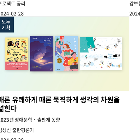
프로젝트 궁리
강보
2024-02-28
2024
모두
기획
때론 유쾌하게 때론 묵직하게 생각의 차원을
넓힌다
2023년 장애문학‧출판계 동향
김성신 출판평론가
2024-02-28