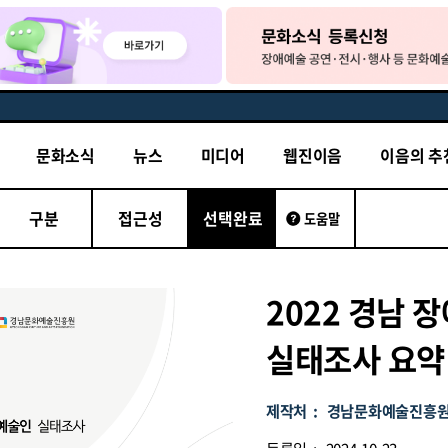
문화소식
뉴스
미디어
웹진이음
이음의 추
구분
접근성
선택완료
도움말
2022 경남 
실태조사 요약
제작처 :
경남문화예술진흥