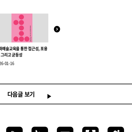
화예술교육을 통한 접근성, 포용
2025년 장애예술인 융복합 문화예
시민운동으로
, 그리고 균등성
술 창작 지원 사업 프로그램북
기 - 에이블
심으로
26-01-16
2026-01-07
2026-03-17
다음글 보기