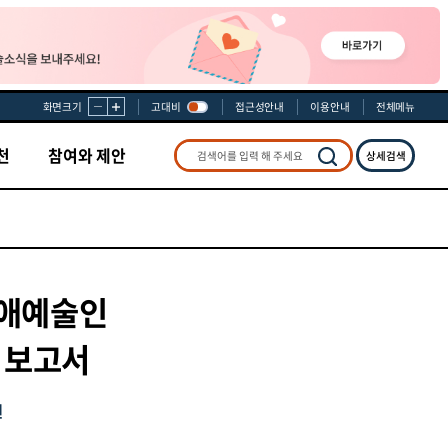
화면크기
고대비
접근성안내
이용안내
전체메뉴
천
참여와 제안
상세검색
검색
장애예술인
 보고서
원