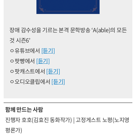
장애 감수성을 기르는 본격 문학방송 ‘A(able)의 모든
것 시즌6’
ㅇ유튜브에서
[듣기]
ㅇ팟빵에서
[듣기]
ㅇ팟캐스트에서
[듣기]
ㅇ오디오클립에서
[듣기]
함께 만드는 사람
진행자 호호(김효진 동화작가) | 고정게스트 노평(노지영
평론가)