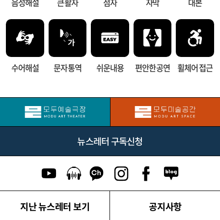
음성해설
큰 활자
점자
자막
대본
수어해설
문자 통역
쉬운내용
편안한 공연
휠체어 접근
뉴스레터 구독신청
유튜브 이동
팟캐스트 이동
카카오톡 채널 이동
인스타그램 이동
페이스북 이동
네이버블로그
지난 뉴스레터 보기
공지사항