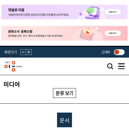
화면크기
고대비
미디어
분류 보기
문서