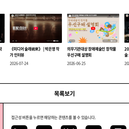
작
《미디어 술래術來》 | 박은영 작
의무기관대상 장애예술인 창작물
2
가 인터뷰
우선구매 설명회
술
기
2026-07-24
2026-06-25
20
목록보기
접근성 버튼을 누르면 해당하는 콘텐츠를 볼 수 있습니다.