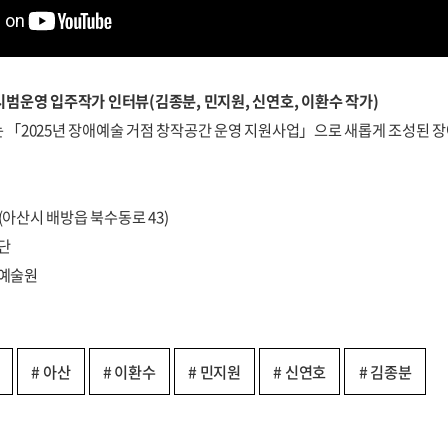
범운영 입주작가 인터뷰(김종분, 민지원, 신연호, 이환수 작가)
「2025년 장애예술 거점 창작공간 운영 지원사업」으로 새롭게 조성된 장
(아산시 배방읍 북수동로 43)
재단
화예술원
# 아산
# 이환수
# 민지원
# 신연호
# 김종분