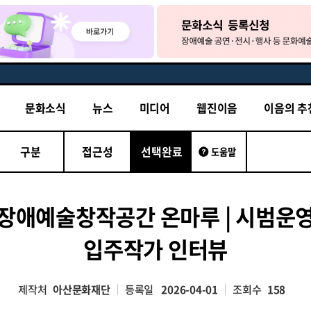
문화소식
뉴스
미디어
웹진이음
이음의 추
구분
접근성
선택완료
도움말
장애예술창작공간 온마루 | 시범운
입주작가 인터뷰
제작처
아산문화재단
등록일
2026-04-01
조회수
158