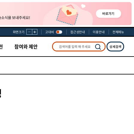
화면크기
고대비
접근성안내
이용안내
전체메뉴
천
참여와 제안
상세검색
검색
영