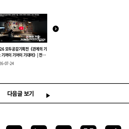
026 모두공감기획전《관계의 기
가와우치 아리오 감독 인터뷰
모두의 전시
 : 기꺼이 기어이 기대어》| 전시
1945년 이
록 영상
26-07-24
2026-06-25
2026-06-15
다음글 보기