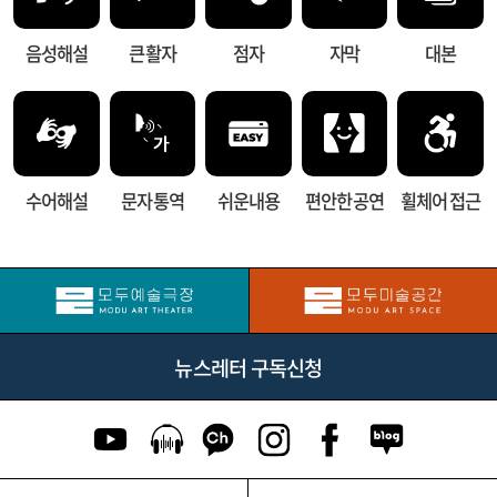
음성해설
큰 활자
점자
자막
대본
수어해설
문자 통역
쉬운내용
편안한 공연
휠체어 접근
뉴스레터 구독신청
유튜브 이동
팟캐스트 이동
카카오톡 채널 이동
인스타그램 이동
페이스북 이동
네이버블로그