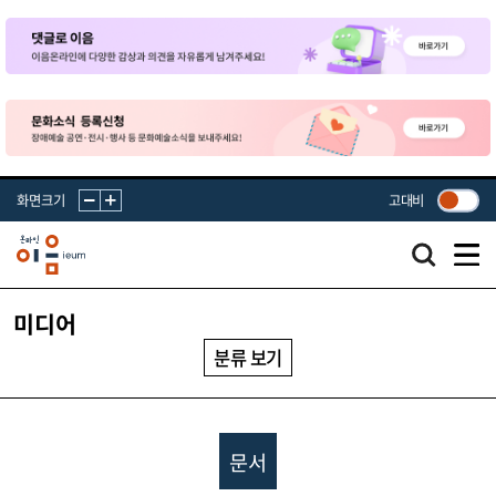
화면크기
고대비
미디어
분류 보기
문서