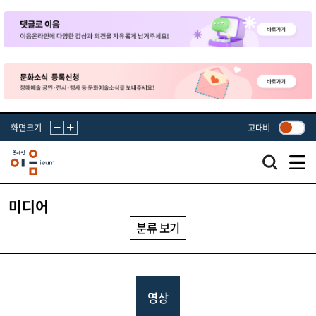
화면크기
고대비
미디어
분류 보기
영상