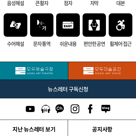
음성해설
큰 활자
점자
자막
대본
수어해설
문자 통역
쉬운내용
편안한 공연
휠체어 접근
뉴스레터 구독신청
유튜브 이동
팟캐스트 이동
카카오톡 채널 이동
인스타그램 이동
페이스북 이동
네이버블로그
지난 뉴스레터 보기
공지사항