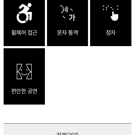
휠체어 접근
문자 통역
점자
편안한 공연
전체(
297
)