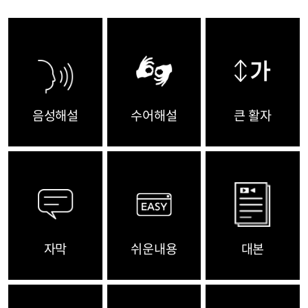
음성해설
수어해설
큰 활자
자막
쉬운내용
대본