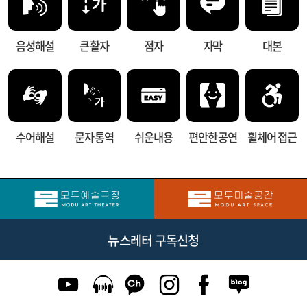
음성해설
큰 활자
점자
자막
대본
수어해설
문자 통역
쉬운내용
편안한 공연
휠체어 접근
뉴스레터 구독신청
유튜브 이동
팟캐스트 이동
카카오톡 채널 이동
인스타그램 이동
페이스북 이동
네이버블로그