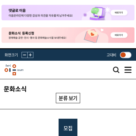
화면크기
고대비
문화소식
분류 보기
모집