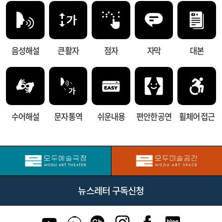
음성해설
큰 활자
점자
자막
대본
수어해설
문자 통역
쉬운내용
편안한 공연
휠체어 접근
뉴스레터 구독신청