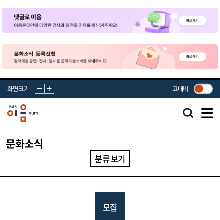
화면크기
고대비
문화소식
분류 보기
모집