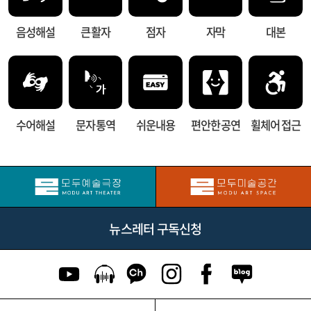
음성해설
큰 활자
점자
자막
대본
수어해설
문자 통역
쉬운내용
편안한 공연
휠체어 접근
뉴스레터 구독신청
유튜브 이동
팟캐스트 이동
카카오톡 채널 이동
인스타그램 이동
페이스북 이동
네이버블로그