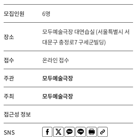
모집인원
6명
모두예술극장 대연습실 (서울특별시 서
장소
대문구 충정로7 구세군빌딩)
접수
온라인 접수
주관
모두예술극장
주최
모두예술극장
접근성 정보
SNS