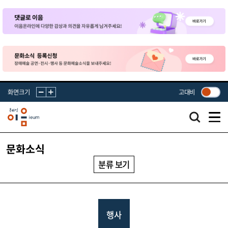
화면크기
고대비
문화소식
분류 보기
행사