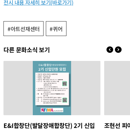
전시 내용 자세히 보기(바로가기)
#아트선재센터
#퀴어
다른 문화소식 보기
E&I합창단(발달장애합창단) 2기 신입
조현선 피