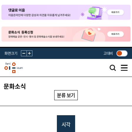
화면크기
고대비
문화소식
분류 보기
시각