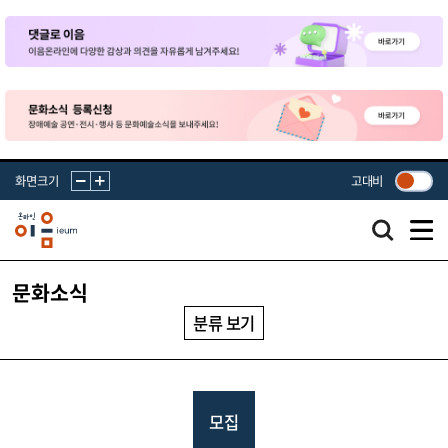
화면크기
고대비
문화소식
분류 보기
모집