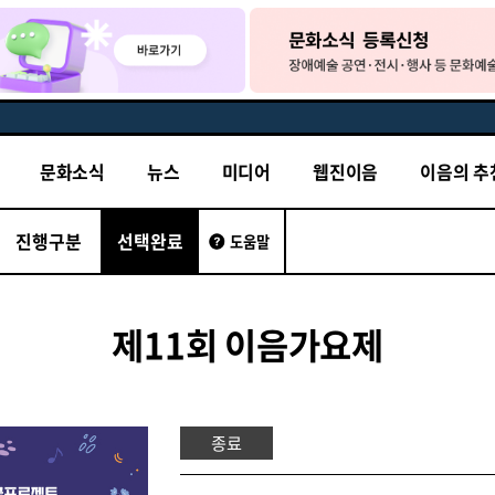
문화소식
뉴스
미디어
웹진이음
이음의 추
진행구분
선택완료
도움말
제11회 이음가요제
종료