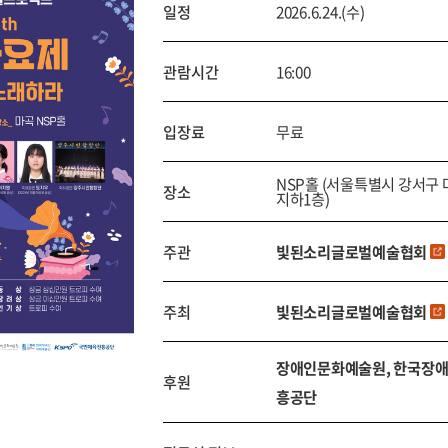
일정
2026.6.24.(수)
관람시간
16:00
입장료
무료
NSP홀 (서울특별시 강서구 
장소
지하1층)
주관
빛된소리글로벌예술협회
주최
빛된소리글로벌예술협회
장애인문화예술원, 한국장애
후원
흥공단