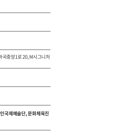
마곡중앙1로 20, M시그니처
인국제예술단, 문화체육진