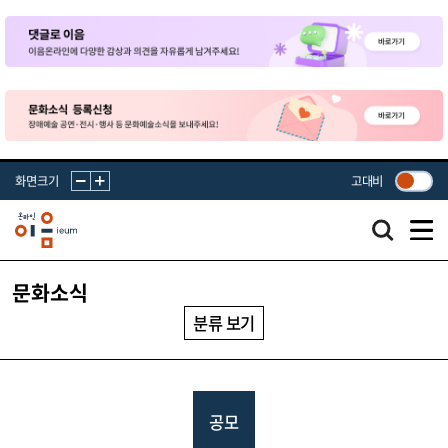
화면크기
고대비
문화소식
분류 보기
공모