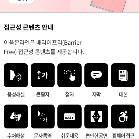
접근성 콘텐츠 안내
이음온라인은 배리어프리(Barrier
Free) 접근성 콘텐츠를 제공합니다.
음성해설
큰 활자
점자
자막
대본
수어해설
문자 통역
쉬운내용
편안한 공연
휠체어 접근