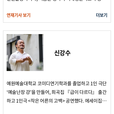
등 활동을 이어가고 있다. 2024년 3월 8일 세계여성의
연재기사 보기
더보기
날에 ‘올해의 여성운동상’을 수상하였다. 저서로 2025
년 1월
신강수
예원예술대학교 코미디연기학과를 졸업하고 1인 극단
‘예술난장 걍’을 만들어, 희곡집 『급이 다르다』 출간
하고 1인극 <작은 어른의 고백> 공연했다. 에세이집
『132cm 사용설명서』 출간하며 1인 창작자로서 자