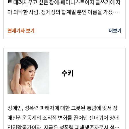
트 때려치우고 싶은 장애-페미니스트이자 글쓰기에 자
아 의탁한 사람. 정체성의 합계일 뿐인 이름을 가졌으
면서 그 이름을 포기하지 않는 사람이기도 하다. 앞뒤
연재기사 보기
더보기
가 맞지 않는 이상한 삶을 살며, 역시 이상한 인간의 흔
적을 쫓
수키
장애인, 성폭력 피해자에 대한 그릇된 통념에 맞서 장
애인권운동계의 조직적 변화를 끌어낸 젠더퀴어 장애
인권활동가이자, 지금은 성폭력 피해생존자로서 성평