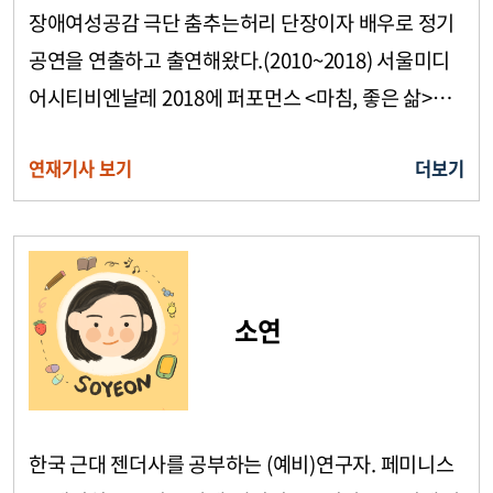
장애여성공감 극단 춤추는허리 단장이자 배우로 정기
공연을 연출하고 출연해왔다.(2010~2018) 서울미디
어시티비엔날레 2018에 퍼포먼스 <마침, 좋은 삶>으
로 참여했고, 장애여성 몸짓 공연 <따로 또 같이>
연재기사 보기
더보기
(2011), 웹 독백극 <춤추는 혼잣말>(2020), 연극연
소연
한국 근대 젠더사를 공부하는 (예비)연구자. 페미니스