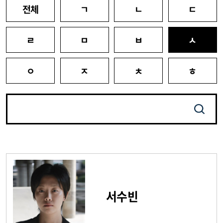
전체
ㄱ
ㄴ
ㄷ
ㄹ
ㅁ
ㅂ
ㅅ
ㅇ
ㅈ
ㅊ
ㅎ
서수빈