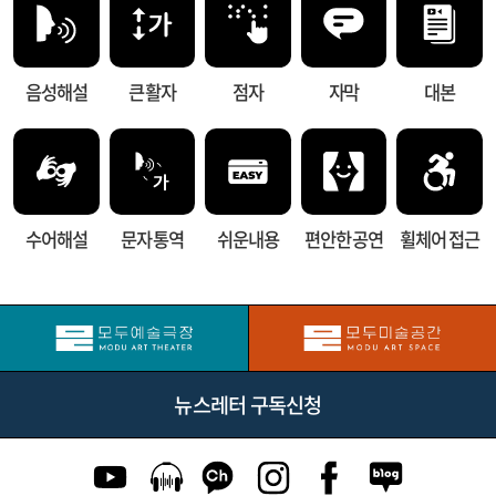
음성해설
큰 활자
점자
자막
대본
수어해설
문자 통역
쉬운내용
편안한 공연
휠체어 접근
뉴스레터 구독신청
유튜브 이동
팟캐스트 이동
카카오톡 채널 이동
인스타그램 이동
페이스북 이동
네이버블로그