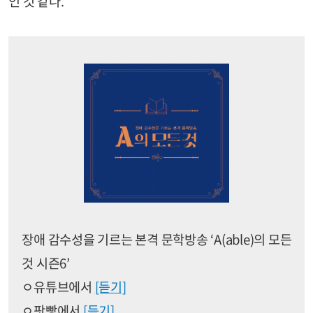
인 것 같다.
장애 감수성을 기르는 본격 문학방송 ‘A(able)의 모든
것 시즌6’
ㅇ유튜브에서
[듣기]
ㅇ팟빵에서
[듣기]