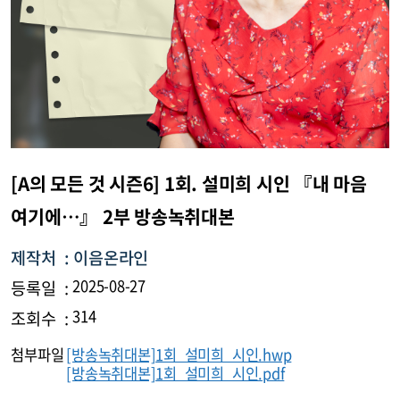
[A의 모든 것 시즌6] 1회. 설미희 시인 『내 마음
여기에…』 2부 방송녹취대본
제작처 :
이음온라인
등록일 :
2025-08-27
조회수 :
314
첨부파일
[방송녹취대본]1회 설미희 시인.hwp
[방송녹취대본]1회 설미희 시인.pdf