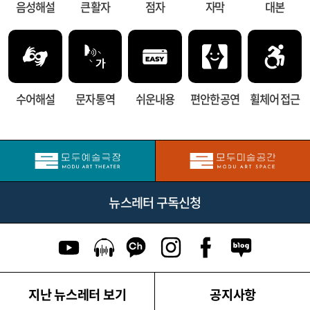
음성해설
큰 활자
점자
자막
대본
수어해설
문자 통역
쉬운내용
편안한 공연
휠체어 접근
뉴스레터 구독신청
유튜브 이동
팟캐스트 이동
카카오톡 채널 이동
인스타그램 이동
페이스북 이동
네이버블로그
지난 뉴스레터 보기
공지사항