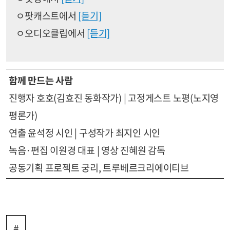
ㅇ팟캐스트에서
[듣기]
ㅇ오디오클립에서
[듣기]
함께 만드는 사람
진행자 호호(김효진 동화작가) | 고정게스트 노평(노지영
평론가)
연출 윤석정 시인 | 구성작가 최지인 시인
녹음·편집 이원경 대표 | 영상 진혜원 감독
공동기획 프로젝트 궁리, 트루베르크리에이티브
#