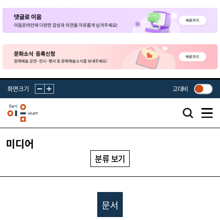
화면크기
고대비
미디어
분류 보기
문서