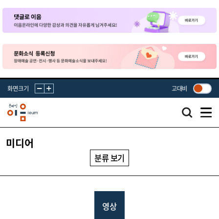
화면크기
고대비
미디어
분류 보기
영상