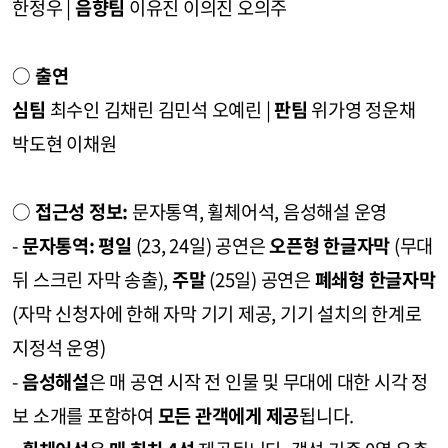
한정우 |
음향팀
이유진 이의진 오의주
○
출연
심팀
최수인 김채린 김민석 오예린 |
판팀
위가영 정운채
박도현 이채원
○
접근성 정보:
문자통역, 휠체어석, 음성해설 운영
-
문자통역: 평일
(23, 24일) 공연은
오픈형 한글자막
(무대
뒤 스크린 자막 송출),
주말
(25일) 공연은
폐쇄형 한글자막
(자막 신청자에 한해 자막 기기 제공, 기기 설치의 한계로
지정석 운영)
-
음성해설
은 매 공연 시작 전 인물 및 무대에 대한 시각 정
보 소개를 포함하여
모든 관객에게 제공
됩니다.