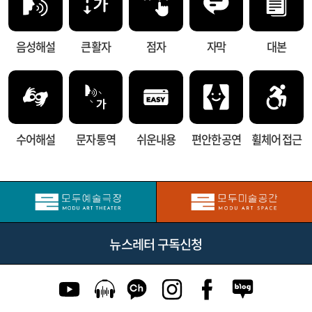
음성해설
큰 활자
점자
자막
대본
수어해설
문자 통역
쉬운내용
편안한 공연
휠체어 접근
뉴스레터 구독신청
유튜브 이동
팟캐스트 이동
카카오톡 채널 이동
인스타그램 이동
페이스북 이동
네이버블로그