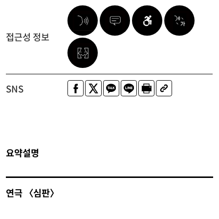
접근성 정보
SNS
요약설명
연극 〈심판〉