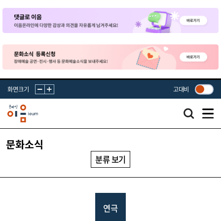
화면크기
고대비
문화소식
분류 보기
연극