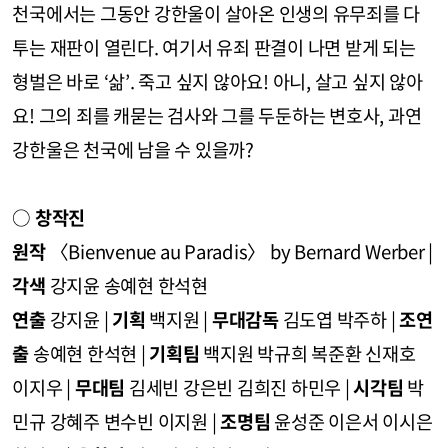
천국에서는 그동안 강한울이 살아온 인생의 유무죄를 다
투는 재판이 열린다. 여기서 유죄 판결이 나면 받게 되는
형벌은 바로 ‘삶’. 죽고 싶지 않아요! 아니, 살고 싶지 않아
요! 그의 죄를 캐묻는 검사와 그를 두둔하는 변호사, 과연
강한울은 천국에 남을 수 있을까?
○
창작진
원작
〈Bienvenue au Paradis〉 by Bernard Werber |
각색
강지윤 송예현 한석현
연출
강지윤 |
기획
백지원 |
무대감독
김도엽 박주하 |
조연
출
송예현 한석현 |
기획팀
백지원 박규희 복준환 신재호
이지우 |
무대팀
김세빈 강은빈 김희진 하민우 |
시각팀
박
민규 강혜주 변수빈 이지원 |
조명팀
윤성준 이은서 이시은