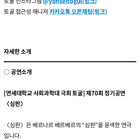
토굴 인스타그램
@yonseitogul(링크)
토굴 접근성 매니저
카카오톡 오픈채팅(링크)
자세한 소개
○
공연소개
[연세대학교 사회과학대 극회 토굴] 제70회 정기공연
〈심판〉
〈심판〉은 베르나르 베르베르의 “심판”을 윤색한 연극
입니다.