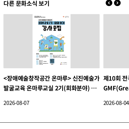
다른 문화소식 보기
<장애예술창작공간 온마루> 신진예술가
제10회 
발굴교육 온마루교실 2기(회화분야) 강
GMF(Grea
사 모집
2026-08-07
2026-08-0