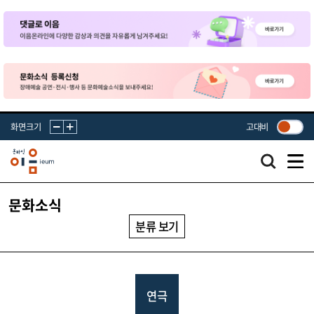
화면크기
고대비
문화소식
분류 보기
연극