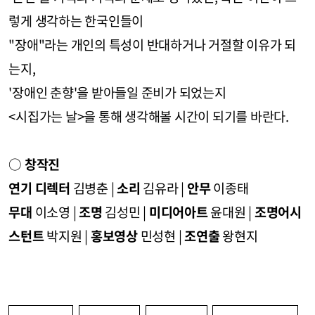
렇게 생각하는 한국인들이
"장애"라는 개인의 특성이 반대하거나 거절할 이유가 되
는지,
'장애인 춘향'을 받아들일 준비가 되었는지
<시집가는 날>을 통해 생각해볼 시간이 되기를 바란다.
○
창작진
연기 디렉터
김병춘 |
소리
김유라 |
안무
이종태
무대
이소영 |
조명
김성민 |
미디어아트
윤대원 |
조명어시
스턴트
박지원 |
홍보영상
민성현 |
조연출
왕현지