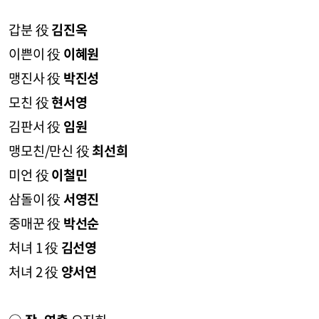
갑분 役
김진옥
이쁜이 役
이혜원
맹진사 役
박진성
모친 役
현서영
김판서 役
임원
맹모친/만신 役
최선희
미언 役
이철민
삼돌이 役
서영진
중매꾼 役
박선순
처녀 1 役
김선영
처녀 2 役
양서연