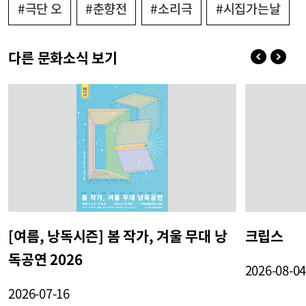
#극단 오
#춘향전
#소리극
#시집가는날
다른 문화소식 보기
[여름, 낭독시즌] 봄 작가, 겨울 무대 낭
크립스
독공연 2026
2026-08-0
2026-07-16