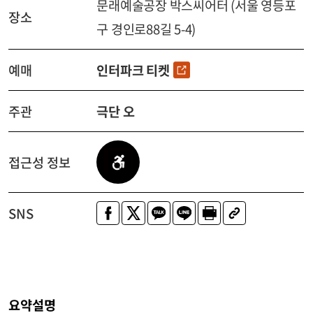
문래예술공장 박스씨어터 (서울 영등포
장소
구 경인로88길 5-4)
예매
인터파크 티켓
주관
극단 오
접근성 정보
SNS
요약설명