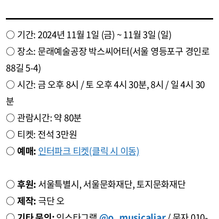
○ 기간: 2024년 11월 1일 (금) ~ 11월 3일 (일)
○ 장소: 문래예술공장 박스씨어터(서울 영등포구 경인로
88길 5-4)
○ 시간: 금 오후 8시 / 토 오후 4시 30분, 8시 / 일 4시 30
분
○ 관람시간: 약 80분
○ 티켓: 전석 3만원
○
예매:
인터파크 티켓(클릭 시 이동)
○
후원:
서울특별시, 서울문화재단, 토지문화재단
○
제작:
극단 오
○
기타 문의:
인스타그램
@o_musicaliar
/ 문자 010-