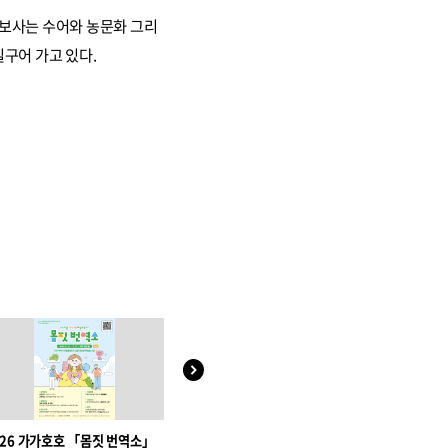
소보사는 수어와 농문화 그리
구어 가고 있다.
026 가가호호 「몸짓 번역소」
사제동행국악콘서트 휴수동행(携
교통안전 그림