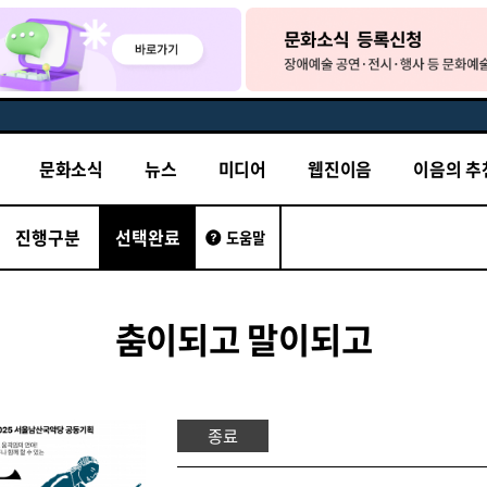
문화소식
뉴스
미디어
웹진이음
이음의 추
진행구분
선택완료
도움말
춤이되고 말이되고
종료