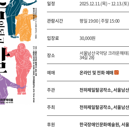
일정
2025.12.11.(목) ~ 12.13.(토)
관람시간
평일 19:00 | 주말 15:00
입장료
30,000원
서울남산국악당 크라운해태홀
장소
34길 28)
예매
온라인 및 전화 예매
주관
천하제일탈공작소, 서울남
주최
천하제일탈공작소, 서울남
후원
한국장애인문화예술원, 서울