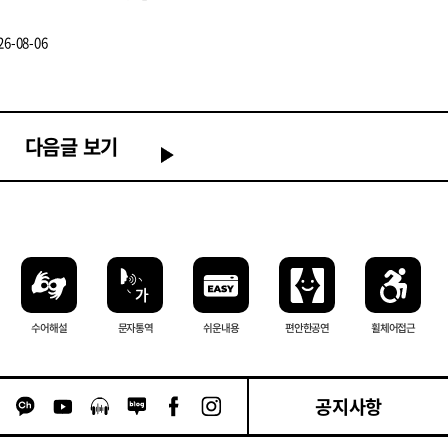
手同行)
한 안전한 길
26-08-06
2026-08-04
2026-07-24
다음글 보기
수어해설
문자 통역
쉬운내용
편안한 공연
휠체어 접근
공지사항
카카오톡 채널 이동
유튜브 이동
팟캐스트 이동
네이버블로그 이동
페이스북 이동
인스타그램 이동