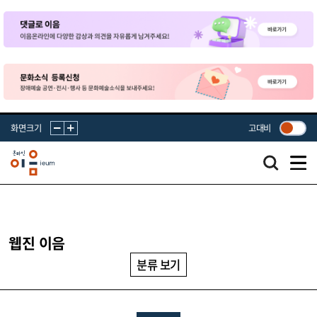
화면크기
고대비
웹진 이음
분류 보기