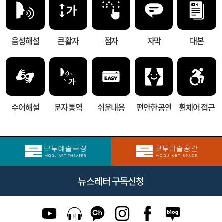
음성해설
큰 활자
점자
자막
대본
수어해설
문자 통역
쉬운내용
편안한 공연
휠체어 접근
뉴스레터 구독신청
유튜브 이동
팟캐스트 이동
카카오톡 채널 이동
인스타그램 이동
페이스북 이동
네이버블로그